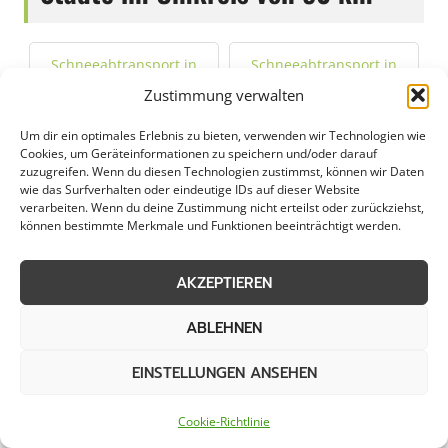
Schneeabtransport in
Schneeabtransport in
Anröchte
Bad Driburg
Zustimmung verwalten
Um dir ein optimales Erlebnis zu bieten, verwenden wir Technologien wie
Schneeabtransport in
Schneeabtransport in
Cookies, um Geräteinformationen zu speichern und/oder darauf
Bad Lippspringe
Bad Sassendorf
zuzugreifen. Wenn du diesen Technologien zustimmst, können wir Daten
wie das Surfverhalten oder eindeutige IDs auf dieser Website
verarbeiten. Wenn du deine Zustimmung nicht erteilst oder zurückziehst,
Schneeabtransport in
Schneeabtransport in
können bestimmte Merkmale und Funktionen beeinträchtigt werden.
Bestwig
Beverungen
AKZEPTIEREN
Schneeabtransport in
Schneeabtransport in
Brakel
Brilon
ABLEHNEN
EINSTELLUNGEN ANSEHEN
Schneeabtransport in
Schneeabtransport in
Büren
Delbrück
Cookie-Richtlinie