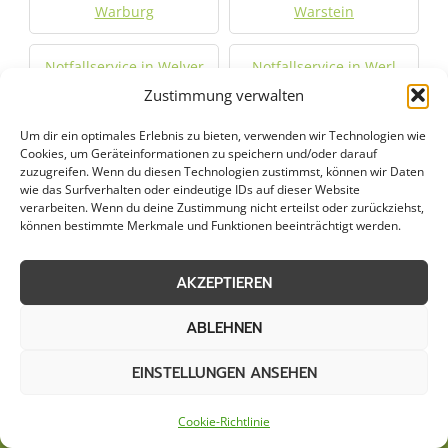
Warburg
Warstein
Notfallservice in Welver
Notfallservice in Werl
Zustimmung verwalten
Notfallservice in
Notfallservice in
Um dir ein optimales Erlebnis zu bieten, verwenden wir Technologien wie
Wickede
Winterberg
Cookies, um Geräteinformationen zu speichern und/oder darauf
zuzugreifen. Wenn du diesen Technologien zustimmst, können wir Daten
wie das Surfverhalten oder eindeutige IDs auf dieser Website
Notfallservice in
verarbeiten. Wenn du deine Zustimmung nicht erteilst oder zurückziehst,
Wünnenberg
können bestimmte Merkmale und Funktionen beeinträchtigt werden.
AKZEPTIEREN
Jetzt Anfrage stellen
ABLEHNEN
Zum Formular
EINSTELLUNGEN ANSEHEN
Cookie-Richtlinie