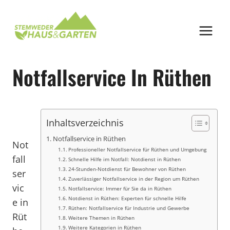
Zum
Inhalt
springen
Notfallservice In Rüthen
Inhaltsverzeichnis
Notfallservice in Rüthen
Not
Professioneller Notfallservice für Rüthen und Umgebung
fall
Schnelle Hilfe im Notfall: Notdienst in Rüthen
24-Stunden-Notdienst für Bewohner von Rüthen
ser
Zuverlässiger Notfallservice in der Region um Rüthen
vic
Notfallservice: Immer für Sie da in Rüthen
Notdienst in Rüthen: Experten für schnelle Hilfe
e in
Rüthen: Notfallservice für Industrie und Gewerbe
Rüt
Weitere Themen in Rüthen
Weitere Kategorien in Rüthen