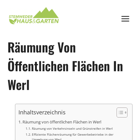
Zum
Inhalt
springen
Räumung Von
Öffentlichen Flächen In
Werl
Inhaltsverzeichnis
Räumung von öffentlichen Flächen in Werl
Räumung von Verkehrsinseln und Grünstreifen in Werl
Effiziente Flächenräumung für Gewerbebetriebe in der
Umgebung von Werl