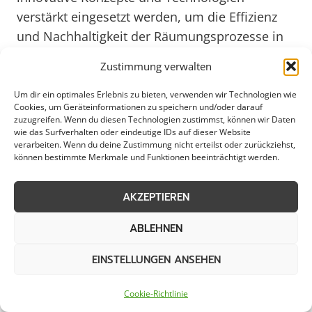
verstärkt eingesetzt werden, um die Effizienz
und Nachhaltigkeit der Räumungsprozesse in
Werl weiter zu steigern. Zusammenarbeit mit
Zustimmung verwalten
lokalen Unternehmen und Bürgerinitiativen
spielt dabei eine entscheidende Rolle, um
Um dir ein optimales Erlebnis zu bieten, verwenden wir Technologien wie
Cookies, um Geräteinformationen zu speichern und/oder darauf
gemeinsam für eine saubere und lebenswerte
zuzugreifen. Wenn du diesen Technologien zustimmst, können wir Daten
Stadt zu sorgen.
wie das Surfverhalten oder eindeutige IDs auf dieser Website
verarbeiten. Wenn du deine Zustimmung nicht erteilst oder zurückziehst,
können bestimmte Merkmale und Funktionen beeinträchtigt werden.
Weitere Themen in Werl
AKZEPTIEREN
ABLEHNEN
Schneeräumung
Streudienst
EINSTELLUNGEN ANSEHEN
Eisglättebekämpfung
Bereitschaftsdienst
Cookie-Richtlinie
Schneeabtransport
Notfallservice