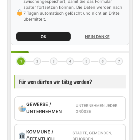
zwischengespeichert, damit Sie das Formular
später fortsetzen können. Die Daten werden nach
7 Tagen automatisch gelöscht und nicht an Dritte
übermittelt.
OK
NEIN DANKE
1
2
3
4
5
6
7
Für wen dürfen wir tätig werden?
GEWERBE /
UNTERNEHMEN JEDER
UNTERNEHMEN
GRÖSSE
KOMMUNE /
STÄDTE, GEMEINDEN,
ÖFFENTLICH
BEHÖRDEN