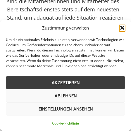
sind die Mitarbeiterinnen und Mitarbeiter des
Bereitschaftsdienstes stets auf dem neuesten
Stand, um adäquat auf jede Situation reagieren
zu können. Dieser Einsatz für die Sicherheit
Zustimmung verwalten
und Funktionsfähigkeit der Infrastruktur macht
Um dir ein optimales Erlebnis zu bieten, verwenden wir Technologien wie
Werl zu einem verlässlichen und
Cookies, um Geräteinformationen zu speichern und/oder darauf
zukunftsorientierten Standort, der auch im Jahr
zuzugreifen. Wenn du diesen Technologien zustimmst, können wir Daten
wie das Surfverhalten oder eindeutige IDs auf dieser Website
2025 mit einem gut organisierten
verarbeiten. Wenn du deine Zustimmung nicht erteilst oder zurückziehst,
Bereitschaftsdienst überzeugt.
können bestimmte Merkmale und Funktionen beeinträchtigt werden.
AKZEPTIEREN
Für die Gemeinden und Gewerbebetriebe in
Werl ist es beruhigend zu wissen, dass der
ABLEHNEN
Bereitschaftsdienst Tag und Nacht erreichbar
ist und schnelle Hilfe bietet. Durch die enge
EINSTELLUNGEN ANSEHEN
Zusammenarbeit mit lokalen Akteuren und
Cookie-Richtlinie
Behörden ist eine reibungslose Koordination