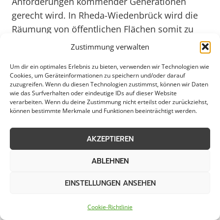
Anforderungen kommender Generationen
gerecht wird. In Rheda-Wiedenbrück wird die
Räumung von öffentlichen Flächen somit zu
einem wichtigen Baustein einer
Zustimmung verwalten
zukunftsorientierten Stadtentwicklung.
Um dir ein optimales Erlebnis zu bieten, verwenden wir Technologien wie
Cookies, um Geräteinformationen zu speichern und/oder darauf
Weitere Themen in Rheda-
zuzugreifen. Wenn du diesen Technologien zustimmst, können wir Daten
wie das Surfverhalten oder eindeutige IDs auf dieser Website
verarbeiten. Wenn du deine Zustimmung nicht erteilst oder zurückziehst,
Wiedenbrück
können bestimmte Merkmale und Funktionen beeinträchtigt werden.
AKZEPTIEREN
Schneeräumung
Streudienst
ABLEHNEN
Eisglättebekämpfung
Bereitschaftsdienst
EINSTELLUNGEN ANSEHEN
Schneeabtransport
Notfallservice
Cookie-Richtlinie