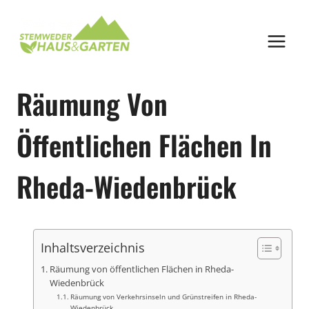
Zum
Inhalt
springen
Räumung Von
Öffentlichen Flächen In
Rheda-Wiedenbrück
Inhaltsverzeichnis
Räumung von öffentlichen Flächen in Rheda-
Wiedenbrück
Räumung von Verkehrsinseln und Grünstreifen in Rheda-
Wiedenbrück