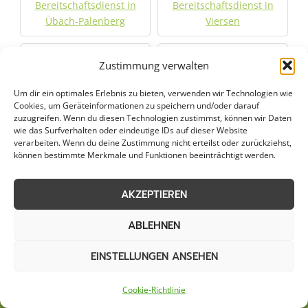
Bereitschaftsdienst in
Bereitschaftsdienst in
Übach-Palenberg
Viersen
Bereitschaftsdienst in
Bereitschaftsdienst in
Zustimmung verwalten
Wassenberg
Willich
Um dir ein optimales Erlebnis zu bieten, verwenden wir Technologien wie
Cookies, um Geräteinformationen zu speichern und/oder darauf
Bereitschaftsdienst in
zuzugreifen. Wenn du diesen Technologien zustimmst, können wir Daten
Würselen
wie das Surfverhalten oder eindeutige IDs auf dieser Website
verarbeiten. Wenn du deine Zustimmung nicht erteilst oder zurückziehst,
können bestimmte Merkmale und Funktionen beeinträchtigt werden.
Jetzt Anfrage stellen
AKZEPTIEREN
Zum Formular
ABLEHNEN
EINSTELLUNGEN ANSEHEN
Cookie-Richtlinie