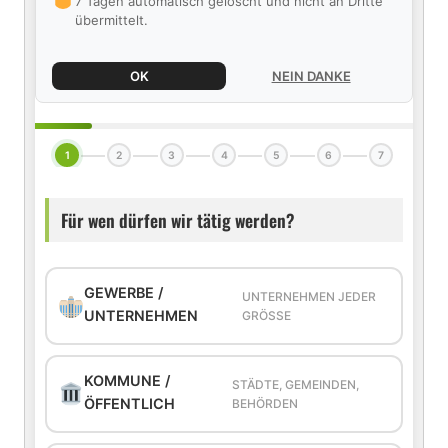
7 Tagen automatisch gelöscht und nicht an Dritte
übermittelt.
OK
NEIN DANKE
1
2
3
4
5
6
7
Für wen dürfen wir tätig werden?
GEWERBE /
UNTERNEHMEN JEDER
UNTERNEHMEN
GRÖSSE
KOMMUNE /
STÄDTE, GEMEINDEN,
ÖFFENTLICH
BEHÖRDEN