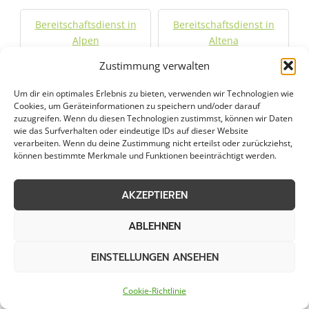
Bereitschaftsdienst in
Bereitschaftsdienst in
Alpen
Altena
Zustimmung verwalten
Bereitschaftsdienst in
Bereitschaftsdienst in
Um dir ein optimales Erlebnis zu bieten, verwenden wir Technologien wie
Altstadt Nord
Altstadt Sud
Cookies, um Geräteinformationen zu speichern und/oder darauf
zuzugreifen. Wenn du diesen Technologien zustimmst, können wir Daten
wie das Surfverhalten oder eindeutige IDs auf dieser Website
Bereitschaftsdienst in
Bereitschaftsdienst in
verarbeiten. Wenn du deine Zustimmung nicht erteilst oder zurückziehst,
Bedburg
Bergisch Gladbach
können bestimmte Merkmale und Funktionen beeinträchtigt werden.
Bereitschaftsdienst in
Bereitschaftsdienst in
AKZEPTIEREN
Bilderstoeckchen
Bochum
ABLEHNEN
Bereitschaftsdienst in
Bereitschaftsdienst in
Bochum-Hordel
Bottrop
EINSTELLUNGEN ANSEHEN
Cookie-Richtlinie
Bereitschaftsdienst in
Bereitschaftsdienst in