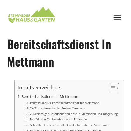
Zum
Inhalt
springen
Bereitschaftsdienst In
Mettmann
Inhaltsverzeichnis
Bereitschaftsdienst in Mettmann
Professioneller Bereitschaftsdienst für Mettmann
24/7 Notdienst in der Region Mettmann
Zuverlässiger Bereitschaftsdienst in Mettmann und Umgebung
Notfallhilfe für Bewohner von Mettmann
Schnelle Hilfe im Notfall: Bereitschaftsdienst Mettmann
Notdienst für Gewerbe und Industrie in Mettmann