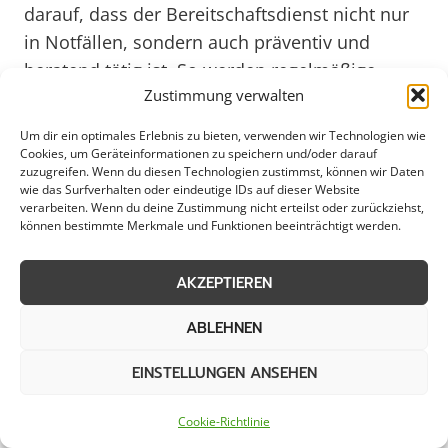
darauf, dass der Bereitschaftsdienst nicht nur
in Notfällen, sondern auch präventiv und
beratend tätig ist. So werden regelmäßige
Zustimmung verwalten
Schulungen und Weiterbildungen angeboten,
um das Fachwissen der Mitarbeiter stets auf
Um dir ein optimales Erlebnis zu bieten, verwenden wir Technologien wie
dem neuesten Stand zu halten. Dadurch kann
Cookies, um Geräteinformationen zu speichern und/oder darauf
zuzugreifen. Wenn du diesen Technologien zustimmst, können wir Daten
der Bereitschaftsdienst in Geilenkirchen auch
wie das Surfverhalten oder eindeutige IDs auf dieser Website
zukünftigen Herausforderungen gewachsen
verarbeiten. Wenn du deine Zustimmung nicht erteilst oder zurückziehst,
können bestimmte Merkmale und Funktionen beeinträchtigt werden.
sein und innovative Lösungen für die Bürger
und Unternehmen bereitstellen. Mit einem
AKZEPTIEREN
breiten Spektrum an Dienstleistungen und
einem engagierten Team ist der
ABLEHNEN
Bereitschaftsdienst ein unverzichtbarer Partner
EINSTELLUNGEN ANSEHEN
für die lokale Gemeinschaft.
Cookie-Richtlinie
Im Jahr 2025 wird der Bereitschaftsdienst in