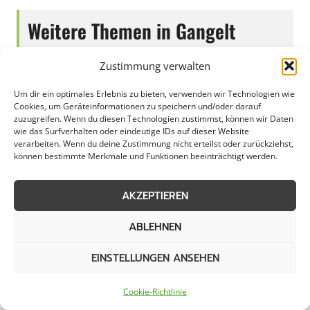
Weitere Themen in Gangelt
Zustimmung verwalten
Schneeräumung
Streudienst
Um dir ein optimales Erlebnis zu bieten, verwenden wir Technologien wie
Cookies, um Geräteinformationen zu speichern und/oder darauf
zuzugreifen. Wenn du diesen Technologien zustimmst, können wir Daten
Eisglättebekämpfung
Schneeabtransport
wie das Surfverhalten oder eindeutige IDs auf dieser Website
verarbeiten. Wenn du deine Zustimmung nicht erteilst oder zurückziehst,
können bestimmte Merkmale und Funktionen beeinträchtigt werden.
Räumung von
Notfallservice
öffentlichen Flächen
AKZEPTIEREN
ABLEHNEN
Weitere Kategorien in Gangelt
EINSTELLUNGEN ANSEHEN
Cookie-Richtlinie
Grünpflege in Gangelt
Gartenbau in Gangelt