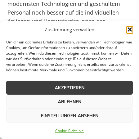
modernsten Technologien und geschultem
Personal noch besser auf die individuellen
Anliegen und Herausforderungen der
verschiedenen Zielgruppen eingehen. Dank
Zustimmung verwalten
seiner professionellen und kundenorientierten
Um dir ein optimales Erlebnis zu bieten, verwenden wir Technologien wie
Arbeitsweise bleibt der Bereitschaftsdienst ein
Cookies, um Geräteinformationen zu speichern und/oder darauf
zuzugreifen. Wenn du diesen Technologien zustimmst, können wir Daten
unverzichtbarer Partner für die Menschen in
wie das Surfverhalten oder eindeutige IDs auf dieser Website
Neuss.
verarbeiten. Wenn du deine Zustimmung nicht erteilst oder zurückziehst,
können bestimmte Merkmale und Funktionen beeinträchtigt werden.
Weitere Themen in Neuss
AKZEPTIEREN
ABLEHNEN
Schneeräumung
Streudienst
EINSTELLUNGEN ANSEHEN
Eisglättebekämpfung
Schneeabtransport
Cookie-Richtlinie