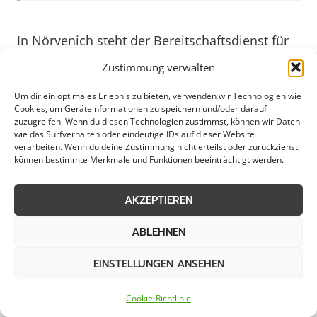
In Nörvenich steht der Bereitschaftsdienst für
Gewerbebetriebe, Kommunen und private
Zustimmung verwalten
Haushalte rund um die Uhr bereit. Dieser
Um dir ein optimales Erlebnis zu bieten, verwenden wir Technologien wie
Service gewährleistet schnelle Hilfe bei
Cookies, um Geräteinformationen zu speichern und/oder darauf
unerwarteten Problemen, sei es ein
zuzugreifen. Wenn du diesen Technologien zustimmst, können wir Daten
wie das Surfverhalten oder eindeutige IDs auf dieser Website
Wasserrohrbruch in einem Unternehmen oder
verarbeiten. Wenn du deine Zustimmung nicht erteilst oder zurückziehst,
eine technische Störung in einem öffentlichen
können bestimmte Merkmale und Funktionen beeinträchtigt werden.
Gebäude. Die geschulten Fachkräfte im
Bereitschaftsdienst sind darauf vorbereitet, in
AKZEPTIEREN
Notsituationen zuverlässig und effizient zu
ABLEHNEN
handeln, um Schäden zu minimieren und die
Sicherheit zu gewährleisten. Durch die Nähe zu
EINSTELLUNGEN ANSEHEN
Nörvenich können die Einsatzkräfte schnell vor
Ort sein und rasch mit der Behebung von
Cookie-Richtlinie