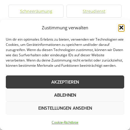
Schneeräumung
Streudienst
Eisglättebekämpfung
Bereitschaftsdienst
Zustimmung verwalten
Um dir ein optimales Erlebnis zu bieten, verwenden wir Technologien wie
Schneeabtransport
Räumung von
Cookies, um Geräteinformationen zu speichern und/oder darauf
öffentlichen Flächen
zuzugreifen. Wenn du diesen Technologien zustimmst, können wir Daten
wie das Surfverhalten oder eindeutige IDs auf dieser Website
verarbeiten. Wenn du deine Zustimmung nicht erteilst oder zurückziehst,
können bestimmte Merkmale und Funktionen beeinträchtigt werden.
Weitere Kategorien in Warstein
AKZEPTIEREN
ABLEHNEN
Grünpflege in Warstein
Gartenbau in Warstein
EINSTELLUNGEN ANSEHEN
Objektpflege in Warstein
Graupflege in Warstein
Cookie-Richtlinie