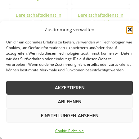
Bereitschaftsdienst in
Bereitschaftsdienst in
Geseke
Gütersloh
Zustimmung verwalten
Bereitschaftsdienst in
Bereitschaftsdienst in
Um dir ein optimales Erlebnis zu bieten, verwenden wir Technologien wie
Harsewinkel
Herford
Cookies, um Geräteinformationen zu speichern und/oder darauf
zuzugreifen. Wenn du diesen Technologien zustimmst, können wir Daten
wie das Surfverhalten oder eindeutige IDs auf dieser Website
Bereitschaftsdienst in
Bereitschaftsdienst in
verarbeiten. Wenn du deine Zustimmung nicht erteilst oder zurückziehst,
können bestimmte Merkmale und Funktionen beeinträchtigt werden.
Hiddenhausen
Hövelhof
AKZEPTIEREN
Bereitschaftsdienst in
Bereitschaftsdienst in
Kirchlengern
Lage
ABLEHNEN
Bereitschaftsdienst in
Bereitschaftsdienst in
EINSTELLUNGEN ANSEHEN
Lemgo
Lengerich
Cookie-Richtlinie
Bereitschaftsdienst in
Bereitschaftsdienst in