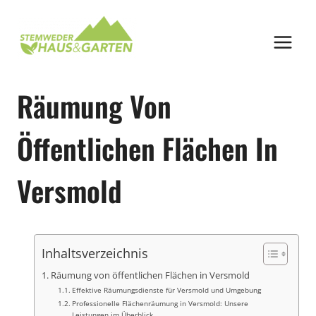
Zum
Inhalt
springen
Räumung Von
Öffentlichen Flächen In
Versmold
Inhaltsverzeichnis
Räumung von öffentlichen Flächen in Versmold
Effektive Räumungsdienste für Versmold und Umgebung
Professionelle Flächenräumung in Versmold: Unsere
Leistungen im Überblick