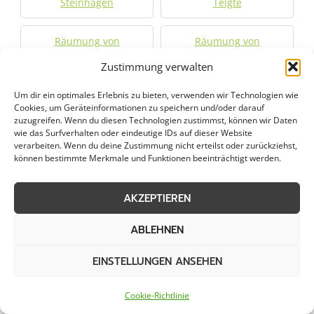
Steinhagen
Telgte
Räumung von
Räumung von
öffentlichen Flächen in
öffentlichen Flächen in
Zustimmung verwalten
Verl
Wadersloh
Um dir ein optimales Erlebnis zu bieten, verwenden wir Technologien wie
Cookies, um Geräteinformationen zu speichern und/oder darauf
Räumung von
Räumung von
zuzugreifen. Wenn du diesen Technologien zustimmst, können wir Daten
öffentlichen Flächen in
öffentlichen Flächen in
wie das Surfverhalten oder eindeutige IDs auf dieser Website
Warendorf
Welver
verarbeiten. Wenn du deine Zustimmung nicht erteilst oder zurückziehst,
können bestimmte Merkmale und Funktionen beeinträchtigt werden.
Räumung von
Räumung von
AKZEPTIEREN
öffentlichen Flächen in
öffentlichen Flächen in
Werther
Westerkappeln
ABLEHNEN
EINSTELLUNGEN ANSEHEN
Jetzt Anfrage stellen
Cookie-Richtlinie
Zum Formular