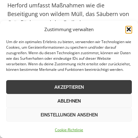
Herford umfasst Maßnahmen wie die
Beseitigung von wildem Müll, das Säubern von
Grünflächen und das Freihalten von
Zustimmung verwalten
Gehwegen. Durch gezielte Aktionen tragen
Unternehmen und Stadtreinigungsdienste dazu
Um dir ein optimales Erlebnis zu bieten, verwenden wir Technologien wie
Cookies, um Geräteinformationen zu speichern und/oder darauf
bei, Herford als lebenswerte Stadt zu
zuzugreifen. Wenn du diesen Technologien zustimmst, können wir Daten
präsentieren und das Bewusstsein für
wie das Surfverhalten oder eindeutige IDs auf dieser Website
verarbeiten. Wenn du deine Zustimmung nicht erteilst oder zurückziehst,
Umweltschutz zu stärken. Im Hinblick auf das
können bestimmte Merkmale und Funktionen beeinträchtigt werden.
Jahr 2025 werden innovative Technologien und
nachhaltige Konzepte für die Räumung
AKZEPTIEREN
öffentlicher Flächen in Herford eine
zunehmend wichtige Rolle spielen, um eine
ABLEHNEN
nachhaltige Entwicklung der Stadt zu
EINSTELLUNGEN ANSEHEN
unterstützen und zukunftsweisende Lösungen
zu implementieren.
Cookie-Richtlinie