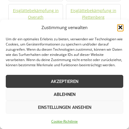
Eisglättebekämpfung in
Eisglättebekämpfung in
Overath
Plettenberg
Zustimmung verwalten
Eisglättebekämpfung in
Eisglättebekämpfung in
Um dir ein optimales Erlebnis zu bieten, verwenden wir Technologien wie
Porz am Rhein
Radevormwald
Cookies, um Geräteinformationen zu speichern und/oder darauf
zuzugreifen. Wenn du diesen Technologien zustimmst, können wir Daten
wie das Surfverhalten oder eindeutige IDs auf dieser Website
Eisglättebekämpfung in
Eisglättebekämpfung in
verarbeiten. Wenn du deine Zustimmung nicht erteilst oder zurückziehst,
Remscheid
Riehl
können bestimmte Merkmale und Funktionen beeinträchtigt werden.
Eisglättebekämpfung in
Eisglättebekämpfung in
AKZEPTIEREN
Rösrath
Ruppichteroth
ABLEHNEN
Eisglättebekämpfung in
Eisglättebekämpfung in
EINSTELLUNGEN ANSEHEN
Sankt Augustin
Schalksmühle
Cookie-Richtlinie
Eisglättebekämpfung in
Eisglättebekämpfung in