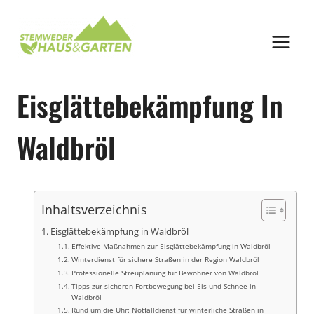
Zum
Inhalt
springen
Eisglättebekämpfung In
Waldbröl
Inhaltsverzeichnis
Eisglättebekämpfung in Waldbröl
Effektive Maßnahmen zur Eisglättebekämpfung in Waldbröl
Winterdienst für sichere Straßen in der Region Waldbröl
Professionelle Streuplanung für Bewohner von Waldbröl
Tipps zur sicheren Fortbewegung bei Eis und Schnee in
Waldbröl
Rund um die Uhr: Notfalldienst für winterliche Straßen in