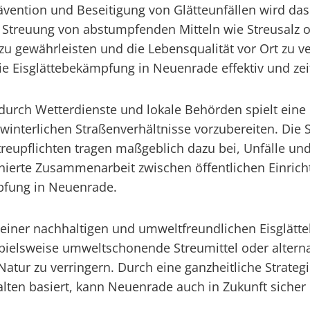
ention und Beseitigung von Glätteunfällen wird das R
 Streuung von abstumpfenden Mitteln wie Streusalz o
u gewährleisten und die Lebensqualität vor Ort zu 
die Eisglättebekämpfung in Neuenrade effektiv und ze
 durch Wetterdienste und lokale Behörden spielt ein
winterlichen Straßenverhältnisse vorzubereiten. Die 
treupflichten tragen maßgeblich dazu bei, Unfälle u
inierte Zusammenarbeit zwischen öffentlichen Einrich
fung in Neuenrade.
ng einer nachhaltigen und umweltfreundlichen Eisglä
spielsweise umweltschonende Streumittel oder altern
atur zu verringern. Durch eine ganzheitliche Strateg
n basiert, kann Neuenrade auch in Zukunft sicher du