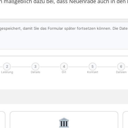
 maßgeblich dazu bei, dass Neuenrade auch in den 
gespeichert, damit Sie das Formular später fortsetzen können. Die Da
2
3
4
5
6
Leistung
Details
Ort
Kontakt
Dateien