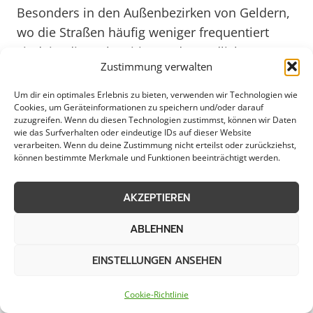
Besonders in den Außenbezirken von Geldern,
wo die Straßen häufig weniger frequentiert
sind, ist die rechtzeitige und gründliche
Zustimmung verwalten
Eisglättebekämpfung von großer Bedeutung.
Durch gezielte Streumaßnahmen wird dafür
Um dir ein optimales Erlebnis zu bieten, verwenden wir Technologien wie
Cookies, um Geräteinformationen zu speichern und/oder darauf
gesorgt, dass auch abgelegene Straßen sicher
zuzugreifen. Wenn du diesen Technologien zustimmst, können wir Daten
befahrbar bleiben. Kommunen und
wie das Surfverhalten oder eindeutige IDs auf dieser Website
verarbeiten. Wenn du deine Zustimmung nicht erteilst oder zurückziehst,
Gewerbebetriebe in Geldern arbeiten eng
können bestimmte Merkmale und Funktionen beeinträchtigt werden.
zusammen, um eine reibungslose
Winterdienst-Organisation zu gewährleisten
AKZEPTIEREN
und die Bürger vor den Gefahren durch
Glatteis zu schützen.
ABLEHNEN
EINSTELLUNGEN ANSEHEN
Im Jahr 2025 wird die Eisglättebekämpfung in
Geldern voraussichtlich weiter optimiert und
Cookie-Richtlinie
modernisiert sein. Innovative Technologien