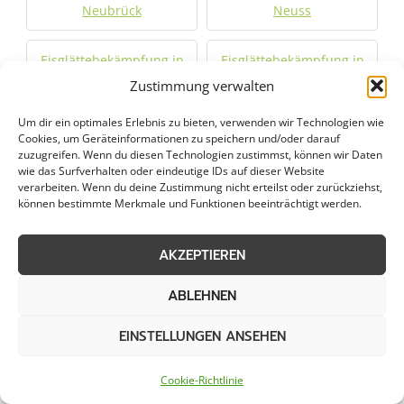
Neubrück
Neuss
Eisglättebekämpfung in
Eisglättebekämpfung in
Niederkrüchten
Niederzier
Zustimmung verwalten
Um dir ein optimales Erlebnis zu bieten, verwenden wir Technologien wie
Eisglättebekämpfung in
Eisglättebekämpfung in
Cookies, um Geräteinformationen zu speichern und/oder darauf
Ratingen
Rheinberg
zuzugreifen. Wenn du diesen Technologien zustimmst, können wir Daten
wie das Surfverhalten oder eindeutige IDs auf dieser Website
verarbeiten. Wenn du deine Zustimmung nicht erteilst oder zurückziehst,
Eisglättebekämpfung in
Eisglättebekämpfung in
können bestimmte Merkmale und Funktionen beeinträchtigt werden.
Rommerskirchen
Schwalmtal
AKZEPTIEREN
Eisglättebekämpfung in
Eisglättebekämpfung in
Straelen
Tönisvorst
ABLEHNEN
EINSTELLUNGEN ANSEHEN
Eisglättebekämpfung in
Eisglättebekämpfung in
Übach-Palenberg
Viersen
Cookie-Richtlinie