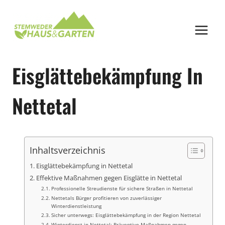
Zum
Inhalt
springen
Eisglättebekämpfung In
Nettetal
Inhaltsverzeichnis
Eisglättebekämpfung in Nettetal
Effektive Maßnahmen gegen Eisglätte in Nettetal
Professionelle Streudienste für sichere Straßen in Nettetal
Nettetals Bürger profitieren von zuverlässiger
Winterdienstleistung
Sicher unterwegs: Eisglättebekämpfung in der Region Nettetal
Winterdienst in Nettetal: Präventive Maßnahmen gegen