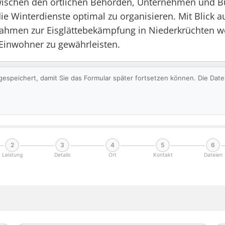
wischen den örtlichen Behörden, Unternehmen und Bü
e Winterdienste optimal zu organisieren. Mit Blick a
ahmen zur Eisglättebekämpfung in Niederkrüchten w
r Einwohner zu gewährleisten.
gespeichert, damit Sie das Formular später fortsetzen können. Die Da
2
3
4
5
6
Leistung
Details
Ort
Kontakt
Dateien