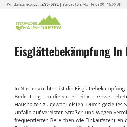
Zum
Kundenservice:
05773/3549832
| Bürozeiten: Mo - Fr 08:30 - 16:00 Uhr
Inhalt
springen
Eisglättebekämpfung In 
In Niederkrüchten ist die Eisglättebekämpfun
Bedeutung, um die Sicherheit von Gewerbebet
Haushalten zu gewährleisten. Durch gezieltes
Unfälle auf vereisten Straßen und Wegen verm
frequentierten Bereichen wie Einkaufszentren o