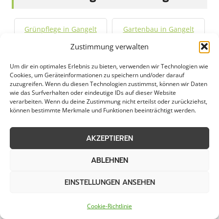
Grünpflege in Gangelt
Gartenbau in Gangelt
Zustimmung verwalten
Objektpflege in Gangelt
Graupflege in Gangelt
Um dir ein optimales Erlebnis zu bieten, verwenden wir Technologien wie
Cookies, um Geräteinformationen zu speichern und/oder darauf
Dachreinigung in
zuzugreifen. Wenn du diesen Technologien zustimmst, können wir Daten
wie das Surfverhalten oder eindeutige IDs auf dieser Website
Gangelt
verarbeiten. Wenn du deine Zustimmung nicht erteilst oder zurückziehst,
können bestimmte Merkmale und Funktionen beeinträchtigt werden.
Städte im Umkreis von 50 km
AKZEPTIEREN
ABLEHNEN
Schneeabtransport in
Schneeabtransport in
Aachen
Alsdorf
EINSTELLUNGEN ANSEHEN
Schneeabtransport in
Schneeabtransport in
Cookie-Richtlinie
Baesweiler
Bedburg