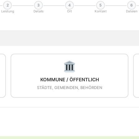
2
3
4
5
6
Leistung
Details
Ort
Kontakt
Dateien
KOMMUNE / ÖFFENTLICH
STÄDTE, GEMEINDEN, BEHÖRDEN