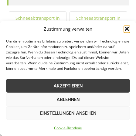
Schneeabtransport in
Schneeabtransport in
Alpen
Bocholt
Zustimmung verwalten
Um dir ein optimales Erlebnis zu bieten, verwenden wir Technologien wie
Schneeabtransport in
Schneeabtransport in
Cookies, um Geräteinformationen zu speichern und/oder darauf
Dinslaken
Emmerich
zuzugreifen. Wenn du diesen Technologien zustimmst, können wir Daten
wie das Surfverhalten oder eindeutige IDs auf dieser Website
verarbeiten. Wenn du deine Zustimmung nicht erteilst oder zurückziehst,
Schneeabtransport in
Schneeabtransport in
können bestimmte Merkmale und Funktionen beeinträchtigt werden.
Geldern
Hamminkeln
AKZEPTIEREN
Schneeabtransport in
Schneeabtransport in
Hünxe
Isselburg
ABLEHNEN
EINSTELLUNGEN ANSEHEN
Schneeabtransport in
Schneeabtransport in
Issum
Kamp-Lintfort
Cookie-Richtlinie