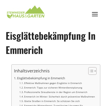
Zum
Inhalt
springen
Eisglättebekämpfung In
Emmerich
Inhaltsverzeichnis
Eisglättebekämpfung in Emmerich
Effektive Maßnahmen gegen Eisglätte in Emmerich
Emmerich: Tipps zur sicheren Winterdienstplanung
Professionelle Streudienste in der Region um Emmerich
Emmerich im Winter: Sicherheit durch präventive Maßnahmen
Glatte Straßen in Emmerich: So schützen Sie sich
Emmerichs Winterdienst: Zuverlässige Lösungen für