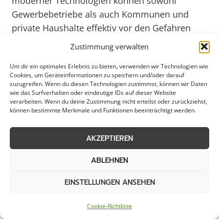
moderner Technologien können sowohl
Gewerbebetriebe als auch Kommunen und
private Haushalte effektiv vor den Gefahren
glatter Straßen geschützt werden. Streudienste
Zustimmung verwalten
sorgen dafür, dass die Verkehrswege
Um dir ein optimales Erlebnis zu bieten, verwenden wir Technologien wie
rechtzeitig und zuverlässig behandelt werden,
Cookies, um Geräteinformationen zu speichern und/oder darauf
um Unfälle und Verzögerungen zu vermeiden.
zuzugreifen. Wenn du diesen Technologien zustimmst, können wir Daten
wie das Surfverhalten oder eindeutige IDs auf dieser Website
Die Stadt Emmerich setzt dabei auf
verarbeiten. Wenn du deine Zustimmung nicht erteilst oder zurückziehst,
umweltfreundliche Streumittel, die sowohl
können bestimmte Merkmale und Funktionen beeinträchtigt werden.
effektiv als auch schonend für die Umwelt sind.
AKZEPTIEREN
Im Falle von Eis und Schnee ist eine schnelle
ABLEHNEN
Reaktion entscheidend, um die
Verkehrssicherheit zu gewährleisten.
EINSTELLUNGEN ANSEHEN
Kommunen wie Emmerich arbeiten eng mit
spezialisierten Unternehmen zusammen, um
Cookie-Richtlinie