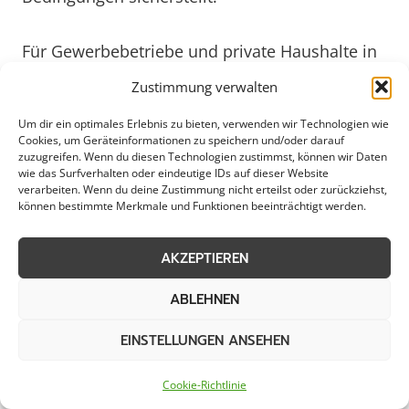
Für Gewerbebetriebe und private Haushalte in
Gladbeck ist es wichtig, sich rechtzeitig über
Zustimmung verwalten
die aktuellen Regelungen zum
Um dir ein optimales Erlebnis zu bieten, verwenden wir Technologien wie
Schneeabtransport zu informieren. Hierbei
Cookies, um Geräteinformationen zu speichern und/oder darauf
spielt die Kommunikation seitens der
zuzugreifen. Wenn du diesen Technologien zustimmst, können wir Daten
wie das Surfverhalten oder eindeutige IDs auf dieser Website
Stadtverwaltung eine entscheidende Rolle.
verarbeiten. Wenn du deine Zustimmung nicht erteilst oder zurückziehst,
Klare Informationen über Parkverbote,
können bestimmte Merkmale und Funktionen beeinträchtigt werden.
Räumzeiten und alternative Parkmöglichkeiten
erleichtern es den Bürger:innen, ihren Beitrag
AKZEPTIEREN
zur reibungslosen Schneeräumung zu leisten.
ABLEHNEN
Indem alle Beteiligten verantwortungsvoll
handeln, kann der Schneeabtransport in
EINSTELLUNGEN ANSEHEN
Gladbeck effektiv und zügig vonstattengehen
und die Sicherheit im Straßenverkehr
Cookie-Richtlinie