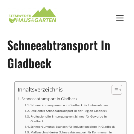
Zum
Inhalt
springen
Schneeabtransport In
Gladbeck
Inhaltsverzeichnis
Schneeabtransport in Gladbeck
Schneeräumungsservice in Gladbeck für Unternehmen
Effizienter Schneeabtransport in der Region Gladbeck
Professionelle Entsorgung von Schnee für Gewerbe in
Gladbeck
Schneeräumungslösungen für Industriegebiete in Gladbeck
Maßgeschneiderter Schneeabtransport für Kommunen in