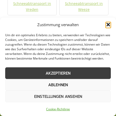
Schneeabtransport in
Schneeabtransport in
Vreden
Weeze
Schneeabtransport in
Schneeabtransport in
Zustimmung verwalten
Wesel
Willich
Um dir ein optimales Erlebnis zu bieten, verwenden wir Technologien wie
Cookies, um Geräteinformationen zu speichern und/oder darauf
zuzugreifen. Wenn du diesen Technologien zustimmst, können wir Daten
Jetzt Anfrage stellen
wie das Surfverhalten oder eindeutige IDs auf dieser Website
verarbeiten. Wenn du deine Zustimmung nicht erteilst oder zurückziehst,
können bestimmte Merkmale und Funktionen beeinträchtigt werden.
Zum Formular
AKZEPTIEREN
ABLEHNEN
EINSTELLUNGEN ANSEHEN
Cookie-Richtlinie