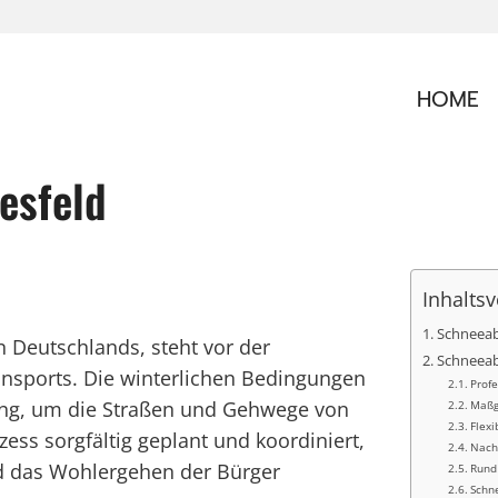
HOME
esfeld
Inhaltsv
Schneeab
 Deutschlands, steht vor der
Schneeabt
ansports. Die winterlichen Bedingungen
Prof
sung, um die Straßen und Gehwege von
Maßg
Flexi
zess sorgfältig geplant und koordiniert,
Nach
d das Wohlergehen der Bürger
Rund
Schn