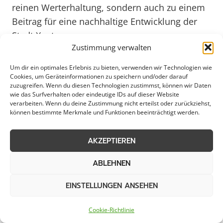
reinen Werterhaltung, sondern auch zu einem
Beitrag für eine nachhaltige Entwicklung der
Stadt Xanten.
Zustimmung verwalten
Professionelle Reinigungsdienste
Um dir ein optimales Erlebnis zu bieten, verwenden wir Technologien wie
Cookies, um Geräteinformationen zu speichern und/oder darauf
für Xantener Immobilien
zuzugreifen. Wenn du diesen Technologien zustimmst, können wir Daten
wie das Surfverhalten oder eindeutige IDs auf dieser Website
verarbeiten. Wenn du deine Zustimmung nicht erteilst oder zurückziehst,
können bestimmte Merkmale und Funktionen beeinträchtigt werden.
Die Objektpflege in Xanten ist von großer
AKZEPTIEREN
Bedeutung für Gewerbebetriebe, Kommunen
und private Haushalte. Durch regelmäßige und
ABLEHNEN
professionelle Pflege können Gebäude,
EINSTELLUNGEN ANSEHEN
Grünanlagen und öffentliche Plätze langfristig
erhalten und ansprechend gestaltet werden. In
Cookie-Richtlinie
Xanten, einer Stadt mit einer reichen