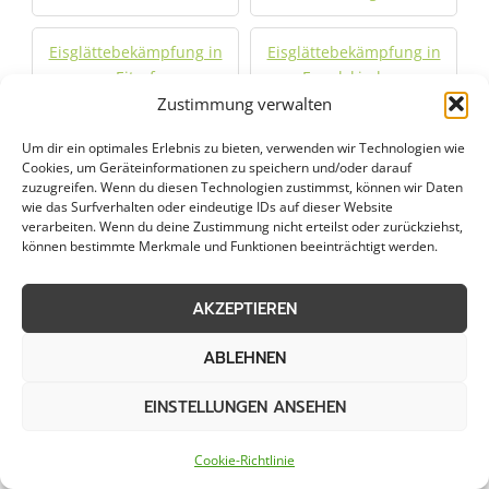
Eisglättebekämpfung in
Eisglättebekämpfung in
Eitorf
Engelskirchen
Zustimmung verwalten
Eisglättebekämpfung in
Eisglättebekämpfung in
Um dir ein optimales Erlebnis zu bieten, verwenden wir Technologien wie
Finnentrop
Freudenberg
Cookies, um Geräteinformationen zu speichern und/oder darauf
zuzugreifen. Wenn du diesen Technologien zustimmst, können wir Daten
wie das Surfverhalten oder eindeutige IDs auf dieser Website
Eisglättebekämpfung in
Eisglättebekämpfung in
verarbeiten. Wenn du deine Zustimmung nicht erteilst oder zurückziehst,
können bestimmte Merkmale und Funktionen beeinträchtigt werden.
Gummersbach
Halver
AKZEPTIEREN
Eisglättebekämpfung in
Eisglättebekämpfung in
Hemer
Hennef
ABLEHNEN
Eisglättebekämpfung in
Eisglättebekämpfung in
EINSTELLUNGEN ANSEHEN
Hilchenbach
Hückeswagen
Cookie-Richtlinie
Eisglättebekämpfung in
Eisglättebekämpfung in