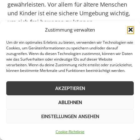
gewährleisten. Vor allem für ältere Menschen
und Kinder ist eine sichere Umgebung wichtig,
um sich frei bewegen zu können.
Zustimmung verwalten
Die professionelle Schneeräumung in Raesfeld
Um dir ein optimales Erlebnis zu bieten, verwenden wir Technologien wie
Cookies, um Geräteinformationen zu speichern und/oder darauf
umfasst nicht nur das einfache Schaufeln von
zuzugreifen. Wenn du diesen Technologien zustimmst, können wir Daten
Schnee, sondern beinhaltet auch das Streuen
wie das Surfverhalten oder eindeutige IDs auf dieser Website
verarbeiten. Wenn du deine Zustimmung nicht erteilst oder zurückziehst,
von Salz oder Split, um rutschige Oberflächen
können bestimmte Merkmale und Funktionen beeinträchtigt werden.
zu entschärfen. Durch den Einsatz moderner
Technologien und Maschinen wird die
AKZEPTIEREN
Schneeräumung in Raesfeld effektiver
gestaltet, was Zeit und Kosten spart. Im
ABLEHNEN
Einklang mit den örtlichen Vorschriften und
EINSTELLUNGEN ANSEHEN
Umweltstandards werden umweltfreundliche
Methoden bevorzugt, um die Auswirkungen auf
Cookie-Richtlinie
die Natur zu minimieren.