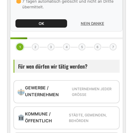
7 Tagen automatisch gelöscht und nicht an Dritte
übermittelt.
OK
NEIN DANKE
1
2
3
4
5
6
7
Für wen dürfen wir tätig werden?
GEWERBE /
UNTERNEHMEN JEDER
UNTERNEHMEN
GRÖSSE
KOMMUNE /
STÄDTE, GEMEINDEN,
ÖFFENTLICH
BEHÖRDEN