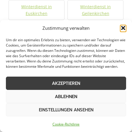
Winterdienst in
Winterdienst in
Euskirchen
Geilenkirchen
Zustimmung verwalten
Winterdienst in
Winterdienst in Jülich
Herzogenrath
Um dir ein optimales Erlebnis zu bieten, verwenden wir Technologien wie
Cookies, um Geräteinformationen zu speichern und/oder darauf
zuzugreifen. Wenn du diesen Technologien zustimmst, können wir Daten
Winterdienst in Kall
Winterdienst in Kerpen
wie das Surfverhalten oder eindeutige IDs auf dieser Website
verarbeiten. Wenn du deine Zustimmung nicht erteilst oder zurückziehst,
können bestimmte Merkmale und Funktionen beeinträchtigt werden.
Winterdienst in Kreuzau
Winterdienst in
Langerwehe
AKZEPTIEREN
Winterdienst in Linnich
Winterdienst in
ABLEHNEN
Mechernich
EINSTELLUNGEN ANSEHEN
Winterdienst in
Winterdienst in
Nideggen
Niederzier
Cookie-Richtlinie