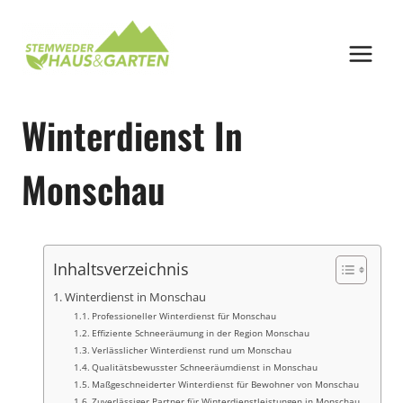
Zum
Inhalt
springen
Winterdienst In
Monschau
Inhaltsverzeichnis
Winterdienst in Monschau
Professioneller Winterdienst für Monschau
Effiziente Schneeräumung in der Region Monschau
Verlässlicher Winterdienst rund um Monschau
Qualitätsbewusster Schneeräumdienst in Monschau
Maßgeschneiderter Winterdienst für Bewohner von Monschau
Zuverlässiger Partner für Winterdienstleistungen in Monschau