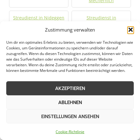
Mechernich
Streudienst in Nideggen
Streudienst in
Niederzier
Zustimmung verwalten
Streudienst in Nörvenich
Streudienst in Schleiden
Um dir ein optimales Erlebnis zu bieten, verwenden wir Technologien wie
Cookies, um Geräteinformationen zu speichern und/oder darauf
zuzugreifen. Wenn du diesen Technologien zustimmst, können wir Daten
Streudienst in
Streudienst in Stolberg
wie das Surfverhalten oder eindeutige IDs auf dieser Website
verarbeiten. Wenn du deine Zustimmung nicht erteilst oder zurückziehst,
Simmerath
können bestimmte Merkmale und Funktionen beeinträchtigt werden.
Streudienst in Übach-
Streudienst in
AKZEPTIEREN
Palenberg
Weilerswist
ABLEHNEN
Streudienst in Würselen
Streudienst in Zulpich
EINSTELLUNGEN ANSEHEN
Jetzt Anfrage stellen
Cookie-Richtlinie