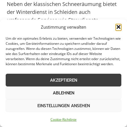
Neben der klassischen Schneeräumung bietet
der Winterdienst in Schleiden auch
umfassende Services wie Streudienste,
Zustimmung verwalten
Winterwartung von Parkplätzen und Gehwegen
sowie Notfalldienste bei plötzlich auftretendem
Um dir ein optimales Erlebnis zu bieten, verwenden wir Technologien wie
Winterwetter. Diese vielfältigen Leistungen
Cookies, um Geräteinformationen zu speichern und/oder darauf
zuzugreifen. Wenn du diesen Technologien zustimmst, können wir Daten
gewährleisten einen reibungslosen Ablauf im
wie das Surfverhalten oder eindeutige IDs auf dieser Website
Winter und unterstützen die Bewohner und
verarbeiten. Wenn du deine Zustimmung nicht erteilst oder zurückziehst,
können bestimmte Merkmale und Funktionen beeinträchtigt werden.
Unternehmen in Schleiden dabei, den
winterlichen Herausforderungen gelassen
AKZEPTIEREN
entgegenzutreten. Durch eine rechtzeitige
Beauftragung des Winterdienstes können auch
ABLEHNEN
private Haushalte ihre Verantwortung für die
EINSTELLUNGEN ANSEHEN
Sicherheit im öffentlichen Raum wahrnehmen
und zur Aufrechterhaltung des Verkehrs
Cookie-Richtlinie
beitragen.