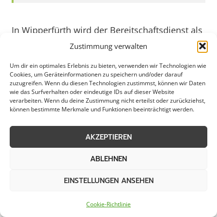
In Wipperfürth wird der Bereitschaftsdienst als
wichtiger Service für Gewerbe, Kommunen und
Zustimmung verwalten
private Haushalte hoch geschätzt. Dieser
Um dir ein optimales Erlebnis zu bieten, verwenden wir Technologien wie
Dienst gewährleistet rund um die Uhr schnelle
Cookies, um Geräteinformationen zu speichern und/oder darauf
Hilfe bei akuten Problemen, sei es ein
zuzugreifen. Wenn du diesen Technologien zustimmst, können wir Daten
wie das Surfverhalten oder eindeutige IDs auf dieser Website
technischer Defekt, ein Notfall oder eine
verarbeiten. Wenn du deine Zustimmung nicht erteilst oder zurückziehst,
können bestimmte Merkmale und Funktionen beeinträchtigt werden.
dringende Reparatur. Durch die kompetente
Unterstützung der Bereitschaftsdienste in
AKZEPTIEREN
Wipperfürth können Unternehmen
reibungslose Abläufe sicherstellen, Gemeinden
ABLEHNEN
auf unvorhergesehene Ereignisse flexibel
reagieren und Privathaushalte sich in
EINSTELLUNGEN ANSEHEN
Notsituationen auf professionelle Hilfe
Cookie-Richtlinie
verlassen.