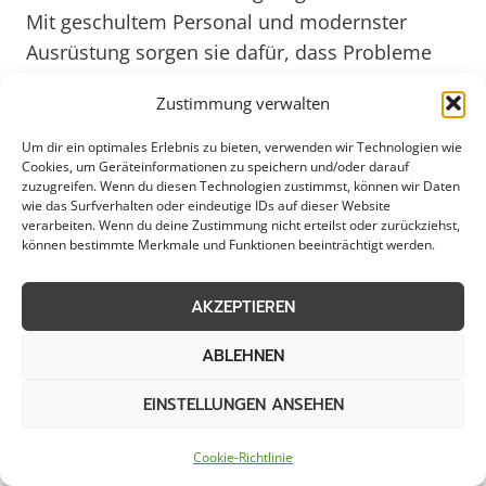
Mit geschultem Personal und modernster
Ausrüstung sorgen sie dafür, dass Probleme
zeitnah gelöst werden können. Die
Zustimmung verwalten
Bürgerinnen und Bürger von Fröndenberg
können sich darauf verlassen, dass im Fall der
Um dir ein optimales Erlebnis zu bieten, verwenden wir Technologien wie
Cookies, um Geräteinformationen zu speichern und/oder darauf
Fälle kompetente Hilfe nur einen Anruf entfernt
zuzugreifen. Wenn du diesen Technologien zustimmst, können wir Daten
ist.
wie das Surfverhalten oder eindeutige IDs auf dieser Website
verarbeiten. Wenn du deine Zustimmung nicht erteilst oder zurückziehst,
können bestimmte Merkmale und Funktionen beeinträchtigt werden.
Für Gewerbebetriebe in Fröndenberg ist ein
funktionierender Bereitschaftsdienst von
AKZEPTIEREN
großer Bedeutung, um Produktionsausfälle zu
ABLEHNEN
minimieren und die Sicherheit am Arbeitsplatz
zu gewährleisten. Kommunen profitieren
EINSTELLUNGEN ANSEHEN
ebenfalls von einem zuverlässigen
Bereitschaftsdienst, der beispielsweise bei
Cookie-Richtlinie
Wasserschäden, Straßenschäden oder anderen