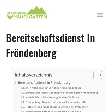
Zum
Inhalt
springen
Bereitschaftsdienst In
Fröndenberg
Inhaltsverzeichnis
Bereitschaftsdienst in Fröndenberg
24/7 Notdienst für Bewohner von Fröndenberg
Zuverlässiger Bereitschaftsdienst in der Region Fröndenberg
Notfallhilfe in Fröndenberg: Immer für Sie da
Fröndenberg: Bereitschaftsdienst für schnelle Hilfe
Notdienst in Fröndenberg: Soforthilfe bei Problemen
Fröndenberg: Bereitschaftsdienst für alle Fälle