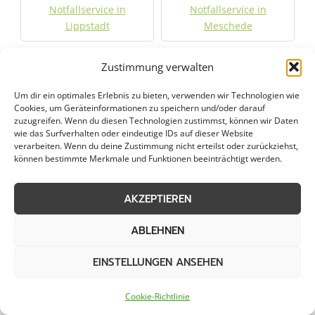
Notfallservice in
Notfallservice in
Lippstadt
Meschede
Notfallservice in
Notfallservice in Olsberg
Zustimmung verwalten
Möhnesee
Um dir ein optimales Erlebnis zu bieten, verwenden wir Technologien wie
Cookies, um Geräteinformationen zu speichern und/oder darauf
Notfallservice in
Notfallservice in
zuzugreifen. Wenn du diesen Technologien zustimmst, können wir Daten
wie das Surfverhalten oder eindeutige IDs auf dieser Website
Paderborn
Rietberg
verarbeiten. Wenn du deine Zustimmung nicht erteilst oder zurückziehst,
können bestimmte Merkmale und Funktionen beeinträchtigt werden.
Notfallservice in Rüthen
Notfallservice in
Salzkotten
AKZEPTIEREN
Notfallservice in
Notfallservice in
ABLEHNEN
Steinheim
Warburg
EINSTELLUNGEN ANSEHEN
Notfallservice in
Notfallservice in
Cookie-Richtlinie
Warstein
Winterberg