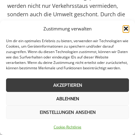
werden nicht nur Verkehrsstaus vermieden,
sondern auch die Umwelt geschont. Durch die
ordnungsgemäße Entsorgung von Abfällen und
Zustimmung verwalten
die gezielte Reinigung von öffentlichen Flächen
trägt die Gemeinde Vechelde aktiv zum
Um dir ein optimales Erlebnis zu bieten, verwenden wir Technologien wie
Cookies, um Geräteinformationen zu speichern und/oder darauf
Umweltschutz bei. Dieses Engagement für
zuzugreifen. Wenn du diesen Technologien zustimmst, können wir Daten
Sauberkeit und Sicherheit zeigt das
wie das Surfverhalten oder eindeutige IDs auf dieser Website
verarbeiten. Wenn du deine Zustimmung nicht erteilst oder zurückziehst,
Verantwortungsbewusstsein der
können bestimmte Merkmale und Funktionen beeinträchtigt werden.
Stadtverwaltung und stärkt das
Gemeinschaftsgefühl aller Einwohner. Durch
AKZEPTIEREN
eine konsequente Räumungspolitik schafft
Vechelde eine lebenswerte Umgebung, in der
ABLEHNEN
sich jeder willkommen und wohl fühlt – ein
EINSTELLUNGEN ANSEHEN
Schritt in Richtung einer noch attraktiveren und
nachhaltigeren Zukunft bis ins Jahr 2025 und
Cookie-Richtlinie
darüber hinaus.