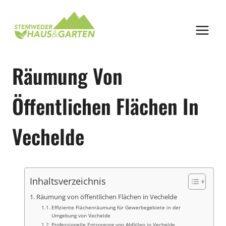
Zum
Inhalt
springen
Räumung Von
Öffentlichen Flächen In
Vechelde
Inhaltsverzeichnis
Räumung von öffentlichen Flächen in Vechelde
Effiziente Flächenräumung für Gewerbegebiete in der
Umgebung von Vechelde
Professionelle Entsorgung von Abfällen in Vechelde