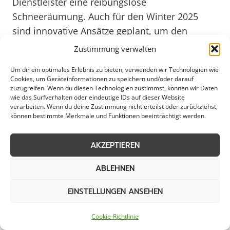
Dienstleister eine reibungslose
Schneeräumung. Auch für den Winter 2025
sind innovative Ansätze geplant, um den
Service kontinuierlich zu verbessern und den
Zustimmung verwalten
Anforderungen der Kunden gerecht zu werden.
Um dir ein optimales Erlebnis zu bieten, verwenden wir Technologien wie
Vechelde setzt damit auf professionelle
Cookies, um Geräteinformationen zu speichern und/oder darauf
Dienstleister, die auch in Zukunft für eine
zuzugreifen. Wenn du diesen Technologien zustimmst, können wir Daten
wie das Surfverhalten oder eindeutige IDs auf dieser Website
sichere und gut geräumte Umgebung sorgen.
verarbeiten. Wenn du deine Zustimmung nicht erteilst oder zurückziehst,
können bestimmte Merkmale und Funktionen beeinträchtigt werden.
Schneeräumung in Vechelde:
AKZEPTIEREN
Zuverlässig und pünktlich
ABLEHNEN
EINSTELLUNGEN ANSEHEN
In Vechelde ist eine zuverlässige
Cookie-Richtlinie
Schneeräumung von großer Bedeutung,