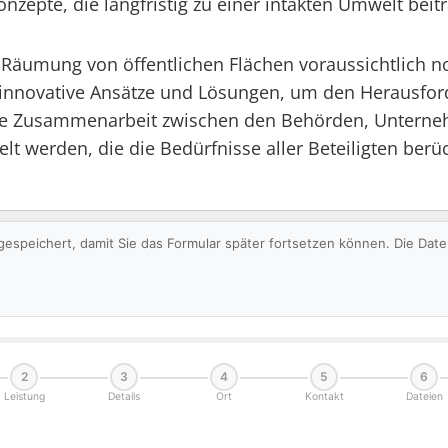
nzepte, die langfristig zu einer intakten Umwelt beit
 Räumung von öffentlichen Flächen voraussichtlich n
 innovative Ansätze und Lösungen, um den Herausfor
nge Zusammenarbeit zwischen den Behörden, Unterne
lt werden, die die Bedürfnisse aller Beteiligten ber
gespeichert, damit Sie das Formular später fortsetzen können. Die Da
2
3
4
5
6
Leistung
Details
Ort
Kontakt
Dateien