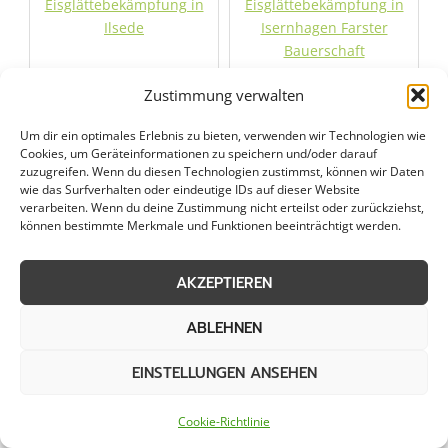
Eisglättebekämpfung in
Eisglättebekämpfung in
Ilsede
Isernhagen Farster
Bauerschaft
Zustimmung verwalten
Eisglättebekämpfung in
Eisglättebekämpfung in
Königslutter am Elm
Langelsheim
Um dir ein optimales Erlebnis zu bieten, verwenden wir Technologien wie
Cookies, um Geräteinformationen zu speichern und/oder darauf
zuzugreifen. Wenn du diesen Technologien zustimmst, können wir Daten
Eisglättebekämpfung in
Eisglättebekämpfung in
wie das Surfverhalten oder eindeutige IDs auf dieser Website
Lehre
Lehrte
verarbeiten. Wenn du deine Zustimmung nicht erteilst oder zurückziehst,
können bestimmte Merkmale und Funktionen beeinträchtigt werden.
Eisglättebekämpfung in
Eisglättebekämpfung in
AKZEPTIEREN
Lengede
Nordstemmen
ABLEHNEN
Eisglättebekämpfung in
Eisglättebekämpfung in
Pattensen
Peine
EINSTELLUNGEN ANSEHEN
Eisglättebekämpfung in
Eisglättebekämpfung in
Cookie-Richtlinie
Ronnenberg
Salzgitter