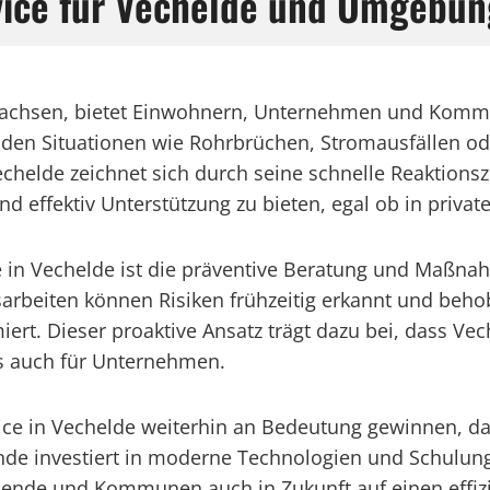
rvice für Vechelde und Umgebun
achsen, bietet Einwohnern, Unternehmen und Kommun
enden Situationen wie Rohrbrüchen, Stromausfällen o
Vechelde zeichnet sich durch seine schnelle Reaktions
 und effektiv Unterstützung zu bieten, egal ob in pri
ce in Vechelde ist die präventive Beratung und Maßna
beiten können Risiken frühzeitig erkannt und behob
rt. Dieser proaktive Ansatz trägt dazu bei, dass Vec
 auch für Unternehmen.
rvice in Vechelde weiterhin an Bedeutung gewinnen, d
inde investiert in moderne Technologien und Schulung
de und Kommunen auch in Zukunft auf einen effizie