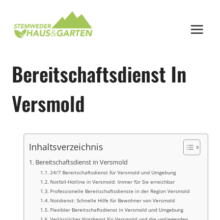
Zum
Inhalt
springen
Bereitschaftsdienst In
Versmold
Inhaltsverzeichnis
Bereitschaftsdienst in Versmold
24/7 Bereitschaftsdienst für Versmold und Umgebung
Notfall-Hotline in Versmold: Immer für Sie erreichbar
Professionelle Bereitschaftsdienste in der Region Versmold
Notdienst: Schnelle Hilfe für Bewohner von Versmold
Flexibler Bereitschaftsdienst in Versmold und Umgebung
Verlässlicher Notdienst für Versmold und die umliegenden