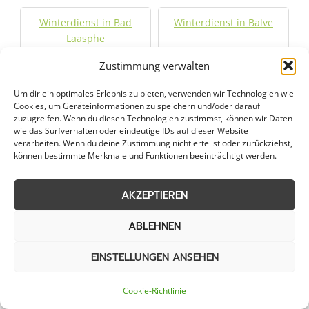
Winterdienst in Bad
Winterdienst in Balve
Laasphe
Zustimmung verwalten
Winterdienst in
Winterdienst in Burbach
Bergneustadt
Um dir ein optimales Erlebnis zu bieten, verwenden wir Technologien wie
Cookies, um Geräteinformationen zu speichern und/oder darauf
zuzugreifen. Wenn du diesen Technologien zustimmst, können wir Daten
Winterdienst in
Winterdienst in Eitorf
wie das Surfverhalten oder eindeutige IDs auf dieser Website
verarbeiten. Wenn du deine Zustimmung nicht erteilst oder zurückziehst,
Drolshagen
können bestimmte Merkmale und Funktionen beeinträchtigt werden.
Winterdienst in
Winterdienst in
AKZEPTIEREN
Engelskirchen
Finnentrop
ABLEHNEN
Winterdienst in
Winterdienst in
Freudenberg
Gummersbach
EINSTELLUNGEN ANSEHEN
Winterdienst in
Cookie-Richtlinie
Winterdienst in Kierspe
Hilchenbach