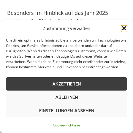
Besonders im Hinblick auf das Jahr 2025
gewinnt die Objektpflege in Vienenburg an
Zustimmung verwalten
Bedeutung, da nachhaltige und
umweltfreundliche Reinigungsmethoden und
Um dir ein optimales Erlebnis zu bieten, verwenden wir Technologien wie
Materialien vermehrt gefragt sind.
Cookies, um Geräteinformationen zu speichern und/oder darauf
zuzugreifen. Wenn du diesen Technologien zustimmst, können wir Daten
Dienstleister, die auf innovative Technologien
wie das Surfverhalten oder eindeutige IDs auf dieser Website
verarbeiten. Wenn du deine Zustimmung nicht erteilst oder zurückziehst,
und ökologische Reinigungslösungen setzen,
können bestimmte Merkmale und Funktionen beeinträchtigt werden.
werden somit künftig einen Wettbewerbsvorteil
genießen. Durch gezielte Maßnahmen zur
AKZEPTIEREN
Objektpflege tragen Unternehmen und
Privathaushalte gleichermaßen zur
ABLEHNEN
Werterhaltung und zur positiven Entwicklung
EINSTELLUNGEN ANSEHEN
von Vienenburg bei. Mit einem ganzheitlichen
Ansatz und einem Blick in die Zukunft wird die
Cookie-Richtlinie
Objektpflege in Vienenburg auch weiterhin