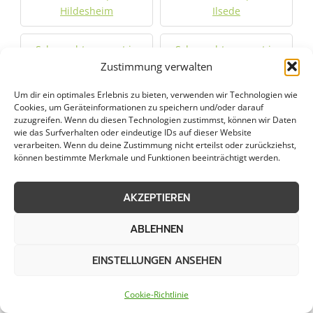
Hildesheim
Ilsede
Schneeabtransport in
Schneeabtransport in
Lehrte
Lengede
Zustimmung verwalten
Um dir ein optimales Erlebnis zu bieten, verwenden wir Technologien wie
Schneeabtransport in
Schneeabtransport in
Cookies, um Geräteinformationen zu speichern und/oder darauf
Neustadt am
Nienburg
zuzugreifen. Wenn du diesen Technologien zustimmst, können wir Daten
wie das Surfverhalten oder eindeutige IDs auf dieser Website
Rübenberge
verarbeiten. Wenn du deine Zustimmung nicht erteilst oder zurückziehst,
können bestimmte Merkmale und Funktionen beeinträchtigt werden.
Schneeabtransport in
Schneeabtransport in
Nordstemmen
Pattensen
AKZEPTIEREN
ABLEHNEN
Schneeabtransport in
Schneeabtransport in
Peine
Rehburg-Loccum
EINSTELLUNGEN ANSEHEN
Schneeabtransport in
Schneeabtransport in
Cookie-Richtlinie
Ronnenberg
Salzhemmendorf