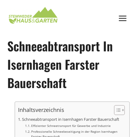
Zum
Inhalt
springen
Schneeabtransport In
Isernhagen Farster
Bauerschaft
Inhaltsverzeichnis
Schneeabtransport in Isernhagen Farster Bauerschaft
Effizienter Schneetransport für Gewerbe und Industrie
Professionelle Schneebeseitigung in der Region Isernhagen
Farster Bauerschaft