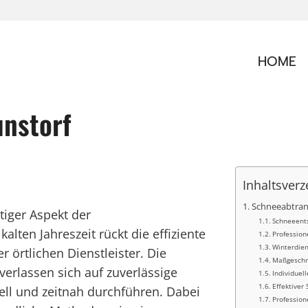
HOME
unstorf
Inhaltsverz
Schneeabtran
tiger Aspekt der
Schneeents
alten Jahreszeit rückt die effiziente
Profession
Winterdien
 örtlichen Dienstleister. Die
Maßgeschn
rlassen sich auf zuverlässige
Individuel
Effektiver
ell und zeitnah durchführen. Dabei
Profession