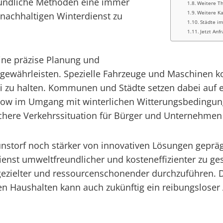
undliche Methoden eine immer
Weitere T
Weitere Ka
nachhaltigen Winterdienst zu
Städte i
Jetzt Anf
ine präzise Planung und
u gewährleisten. Spezielle Fahrzeuge und Maschine
ei zu halten. Kommunen und Städte setzen dabei auf er
ow im Umgang mit winterlichen Witterungsbedingung
chere Verkehrssituation für Bürger und Unternehmen 
nstorf noch stärker von innovativen Lösungen geprägt
nst umweltfreundlicher und kosteneffizienter zu ges
gezielter und ressourcenschonender durchzuführen.
n Haushalten kann auch zukünftig ein reibungsloser 