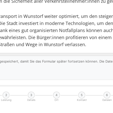
 die Sicherheit aller Verkehrsteilnehmer:innen zu ge
nsport in Wunstorf weiter optimiert, um den steige
ie Stadt investiert in moderne Technologien, um den 
nk eines gut organisierten Notfallplans können auch 
gewährleisten. Die Bürger:innen profitieren von eine
Straßen und Wege in Wunstorf verlassen.
gespeichert, damit Sie das Formular später fortsetzen können. Die Da
2
3
4
5
6
Leistung
Details
Ort
Kontakt
Dateien