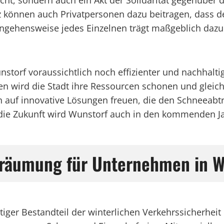
flicht, sondern auch ein Akt der Solidarität gegenübe
 können auch Privatpersonen dazu beitragen, dass de
angehensweise jedes Einzelnen trägt maßgeblich dazu
storf voraussichtlich noch effizienter und nachhalti
wird die Stadt ihre Ressourcen schonen und gleichze
h auf innovative Lösungen freuen, die den Schneeabtr
die Zukunft wird Wunstorf auch in den kommenden Jah
räumung für Unternehmen in W
iger Bestandteil der winterlichen Verkehrssicherheit 