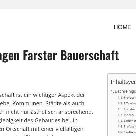
HOME
agen Farster Bauerschaft
Inhaltsve
Dachreinigu
chaft ist ein wichtiger Aspekt der
Profess
iebe, Kommunen, Städte als auch
Effektiv
Erstklas
ach nicht nur ästhetisch ansprechend,
Individu
lebigkeit des Gebäudes bei. In
Langfris
Professi
n Ortschaft mit einer vielfältigen
Sanfte u