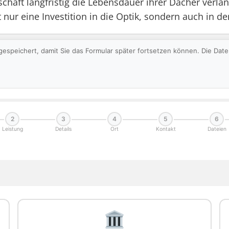
haft langfristig die Lebensdauer ihrer Dächer verlän
 nur eine Investition in die Optik, sondern auch in d
gespeichert, damit Sie das Formular später fortsetzen können. Die Da
2
3
4
5
6
Leistung
Details
Ort
Kontakt
Dateien