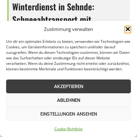
Winterdienst in Sehnde:
Schneeabtransport mit
modernster Ausrüstung
Zustimmung verwalten
Um dir ein optimales Erlebnis zu bieten, verwenden wir Technologien wie
Cookies, um Geräteinformationen zu speichern und/oder darauf
zuzugreifen. Wenn du diesen Technologien zustimmst, können wir Daten
wie das Surfverhalten oder eindeutige IDs auf dieser Website
In Sehnde stellt der Schneeabtransport eine
verarbeiten. Wenn du deine Zustimmung nicht erteilst oder zurückziehst,
wichtige Aufgabe dar, insbesondere in den
können bestimmte Merkmale und Funktionen beeinträchtigt werden.
Wintermonaten, wenn die Schneefälle die
Straßen und Gehwege bedecken. Die effiziente
AKZEPTIEREN
Beseitigung von Schnee ist entscheidend, um
ABLEHNEN
die Sicherheit im Straßenverkehr zu
gewährleisten und die Mobilität der
EINSTELLUNGEN ANSEHEN
Bürgerinnen und Bürger nicht einzuschränken.
Kommunen und Gewerbebetriebe in Sehnde
Cookie-Richtlinie
müssen daher über gut organisierte