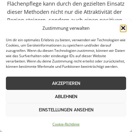
Flächenpflege kann durch den gezielten Einsatz
dieser Methoden nicht nur die Attraktivität der
Region steigern, sondern auch einen positiven
Beitrag zum Umweltschutz leisten.
Zustimmung verwalten
Um dir ein optimales Erlebnis zu bieten, verwenden wir Technologien wie
Cookies, um Geräteinformationen zu speichern und/oder darauf
Natürliche Unkrautbekämpfung
zuzugreifen. Wenn du diesen Technologien zustimmst, können wir Daten
wie das Surfverhalten oder eindeutige IDs auf dieser Website
verarbeiten. Wenn du deine Zustimmung nicht erteilst oder zurückziehst,
für Bewohner von Lindlar
können bestimmte Merkmale und Funktionen beeinträchtigt werden.
AKZEPTIEREN
Die professionelle Unkrautentfernung auf
ABLEHNEN
Flächen in Lindlar ist von entscheidender
Bedeutung, um ein gepflegtes
EINSTELLUNGEN ANSEHEN
Erscheinungsbild zu wahren. Durch gezielte
Maßnahmen zur Unkrautbekämpfung können
Cookie-Richtlinie