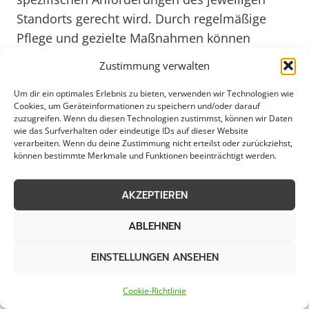
Standorts gerecht wird. Durch regelmäßige
Pflege und gezielte Maßnahmen können
unkrautfreie Flächen in Meinerzhagen
Zustimmung verwalten
langfristig erhalten werden.
Um dir ein optimales Erlebnis zu bieten, verwenden wir Technologien wie
Cookies, um Geräteinformationen zu speichern und/oder darauf
Besonders in urbanen Gebieten wie
zuzugreifen. Wenn du diesen Technologien zustimmst, können wir Daten
wie das Surfverhalten oder eindeutige IDs auf dieser Website
Meinerzhagen ist die Unkrautentfernung auf
verarbeiten. Wenn du deine Zustimmung nicht erteilst oder zurückziehst,
öffentlichen Plätzen und Gehwegen von großer
können bestimmte Merkmale und Funktionen beeinträchtigt werden.
Bedeutung. Durch die fachgerechte
Behandlung von Grünflächen wird nicht nur
AKZEPTIEREN
das Stadtbild positiv beeinflusst, sondern auch
ABLEHNEN
die Verkehrssicherheit erhöht. Mit Blick auf das
Jahr 2025 wird erwartet, dass der Fokus auf
EINSTELLUNGEN ANSEHEN
nachhaltigen und umweltfreundlichen
Methoden zur Unkrautbekämpfung weiter
Cookie-Richtlinie